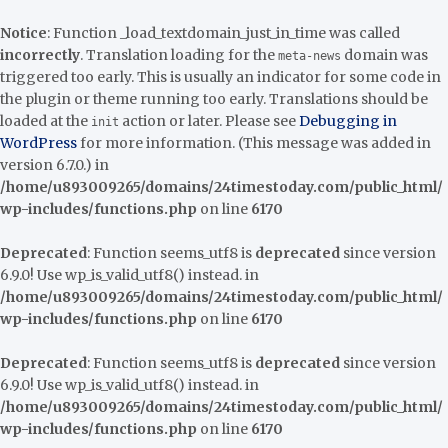
Notice
: Function _load_textdomain_just_in_time was called
incorrectly
. Translation loading for the
domain was
meta-news
triggered too early. This is usually an indicator for some code in
the plugin or theme running too early. Translations should be
loaded at the
action or later. Please see
Debugging in
init
WordPress
for more information. (This message was added in
version 6.7.0.) in
/home/u893009265/domains/24timestoday.com/public_html/
wp-includes/functions.php
on line
6170
Deprecated
: Function seems_utf8 is
deprecated
since version
6.9.0! Use wp_is_valid_utf8() instead. in
/home/u893009265/domains/24timestoday.com/public_html/
wp-includes/functions.php
on line
6170
Deprecated
: Function seems_utf8 is
deprecated
since version
6.9.0! Use wp_is_valid_utf8() instead. in
/home/u893009265/domains/24timestoday.com/public_html/
wp-includes/functions.php
on line
6170