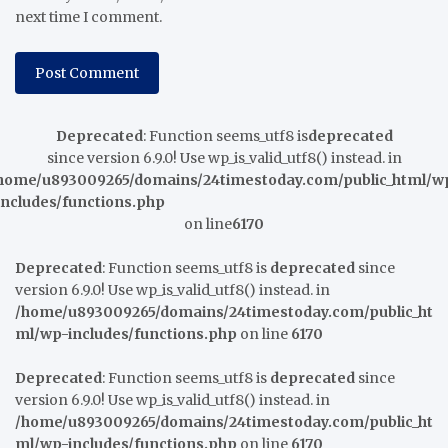
next time I comment.
Deprecated
: Function seems_utf8 is
deprecated
since version 6.9.0! Use wp_is_valid_utf8() instead. in
home/u893009265/domains/24timestoday.com/public_html/w
includes/functions.php
on line
6170
Deprecated
: Function seems_utf8 is
deprecated
since
version 6.9.0! Use wp_is_valid_utf8() instead. in
/home/u893009265/domains/24timestoday.com/public_ht
ml/wp-includes/functions.php
on line
6170
Deprecated
: Function seems_utf8 is
deprecated
since
version 6.9.0! Use wp_is_valid_utf8() instead. in
/home/u893009265/domains/24timestoday.com/public_ht
ml/wp-includes/functions.php
on line
6170