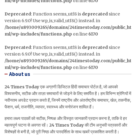
ml/wp-includes/functions.php
on line
6170
Deprecated
: Function seems_utf8 is
deprecated
since
version 6.9.0! Use wp_is_valid_utf8() instead. in
/home/u893009265/domains/24timestoday.com/public_ht
ml/wp-includes/functions.php
on line
6170
Deprecated
: Function seems_utf8 is
deprecated
since
version 6.9.0! Use wp_is_valid_utf8() instead. in
/home/u893009265/domains/24timestoday.com/public_ht
ml/wp-includes/functions.php
on line
6170
About us
24 Times Today
एक अग्रणी डिजिटल हिंदी समाचार पोर्टल है, जो आपको
विश्वसनीय, सटीक और ताज़ा समाचारों से जोड़ने के लिए समर्पित है। हम विभिन्न श्रेणियों में
नवीनतम अपडेट प्रदान करते हैं, जिनमें राष्ट्रीय और अंतर्राष्ट्रीय समाचार, खेल, तकनीक,
फैशन, धर्म, राजनीति, व्यापार, स्वास्थ्य और मनोरंजन शामिल हैं।
हमारा लक्ष्य पाठकों को सटीक, निष्पक्ष और विस्तृत जानकारी प्रदान करना है, ताकि वे हर
महत्वपूर्ण घटना से अवगत रहें।
24 Times Today
की टीम अनुभवी पत्रकारों और
विशेषज्ञों से बनी है, जो पूरी निष्ठा और पारदर्शिता के साथ खबरें प्रकाशित करती है।