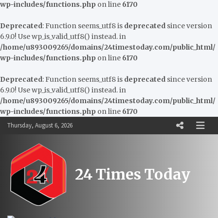
wp-includes/functions.php
on line
6170
Deprecated
: Function seems_utf8 is
deprecated
since version
6.9.0! Use wp_is_valid_utf8() instead. in
/home/u893009265/domains/24timestoday.com/public_html/
wp-includes/functions.php
on line
6170
Deprecated
: Function seems_utf8 is
deprecated
since version
6.9.0! Use wp_is_valid_utf8() instead. in
/home/u893009265/domains/24timestoday.com/public_html/
wp-includes/functions.php
on line
6170
Skip
Thursday, August 6, 2026
to
content
24 Times Today