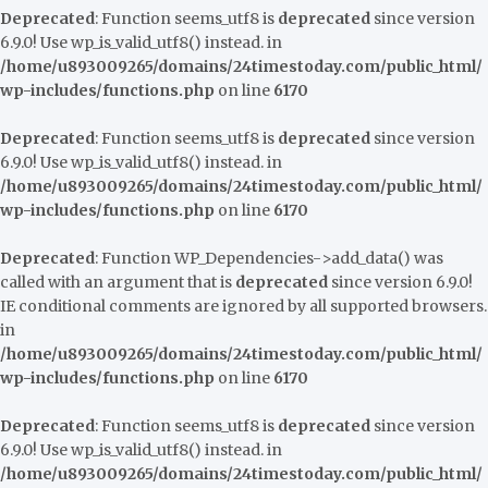
Deprecated
: Function seems_utf8 is
deprecated
since version
6.9.0! Use wp_is_valid_utf8() instead. in
/home/u893009265/domains/24timestoday.com/public_html/
wp-includes/functions.php
on line
6170
Deprecated
: Function seems_utf8 is
deprecated
since version
6.9.0! Use wp_is_valid_utf8() instead. in
/home/u893009265/domains/24timestoday.com/public_html/
wp-includes/functions.php
on line
6170
Deprecated
: Function WP_Dependencies->add_data() was
called with an argument that is
deprecated
since version 6.9.0!
IE conditional comments are ignored by all supported browsers.
in
/home/u893009265/domains/24timestoday.com/public_html/
wp-includes/functions.php
on line
6170
Deprecated
: Function seems_utf8 is
deprecated
since version
6.9.0! Use wp_is_valid_utf8() instead. in
/home/u893009265/domains/24timestoday.com/public_html/