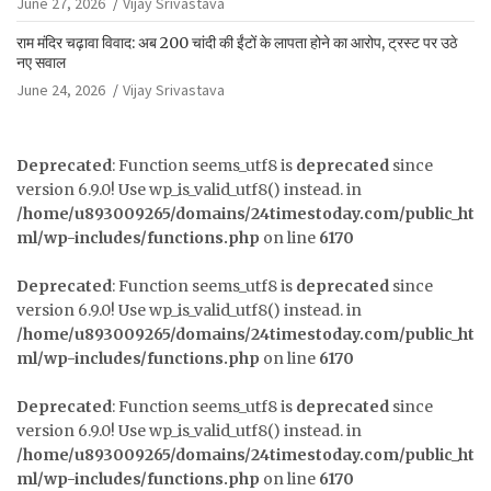
June 27, 2026
Vijay Srivastava
राम मंदिर चढ़ावा विवाद: अब 200 चांदी की ईंटों के लापता होने का आरोप, ट्रस्ट पर उठे
नए सवाल
June 24, 2026
Vijay Srivastava
Deprecated
: Function seems_utf8 is
deprecated
since
version 6.9.0! Use wp_is_valid_utf8() instead. in
/home/u893009265/domains/24timestoday.com/public_ht
ml/wp-includes/functions.php
on line
6170
Deprecated
: Function seems_utf8 is
deprecated
since
version 6.9.0! Use wp_is_valid_utf8() instead. in
/home/u893009265/domains/24timestoday.com/public_ht
ml/wp-includes/functions.php
on line
6170
Deprecated
: Function seems_utf8 is
deprecated
since
version 6.9.0! Use wp_is_valid_utf8() instead. in
/home/u893009265/domains/24timestoday.com/public_ht
ml/wp-includes/functions.php
on line
6170