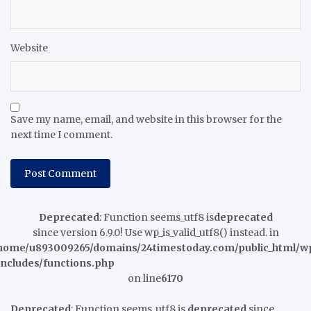
Website
Save my name, email, and website in this browser for the
next time I comment.
Deprecated
: Function seems_utf8 is
deprecated
since version 6.9.0! Use wp_is_valid_utf8() instead. in
home/u893009265/domains/24timestoday.com/public_html/w
includes/functions.php
on line
6170
Deprecated
: Function seems_utf8 is
deprecated
since