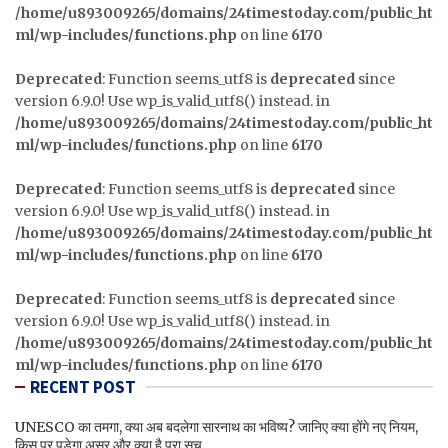
/home/u893009265/domains/24timestoday.com/public_ht
ml/wp-includes/functions.php
on line
6170
Deprecated
: Function seems_utf8 is
deprecated
since
version 6.9.0! Use wp_is_valid_utf8() instead. in
/home/u893009265/domains/24timestoday.com/public_ht
ml/wp-includes/functions.php
on line
6170
Deprecated
: Function seems_utf8 is
deprecated
since
version 6.9.0! Use wp_is_valid_utf8() instead. in
/home/u893009265/domains/24timestoday.com/public_ht
ml/wp-includes/functions.php
on line
6170
Deprecated
: Function seems_utf8 is
deprecated
since
version 6.9.0! Use wp_is_valid_utf8() instead. in
/home/u893009265/domains/24timestoday.com/public_ht
ml/wp-includes/functions.php
on line
6170
RECENT POST
UNESCO का तमगा, क्या अब बदलेगा सारनाथ का भविष्य? जानिए क्या होंगे नए नियम,
किस पर पड़ेगा असर और क्या है पूरा सच