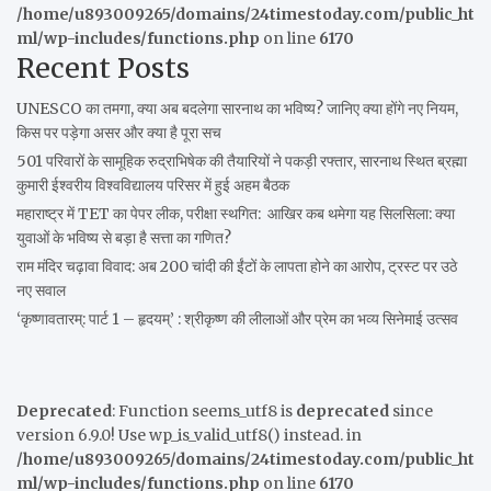
/home/u893009265/domains/24timestoday.com/public_ht
ml/wp-includes/functions.php
on line
6170
Recent Posts
UNESCO का तमगा, क्या अब बदलेगा सारनाथ का भविष्य? जानिए क्या होंगे नए नियम,
किस पर पड़ेगा असर और क्या है पूरा सच
501 परिवारों के सामूहिक रुद्राभिषेक की तैयारियों ने पकड़ी रफ्तार, सारनाथ स्थित ब्रह्मा
कुमारी ईश्वरीय विश्वविद्यालय परिसर में हुई अहम बैठक
महाराष्ट्र में TET का पेपर लीक, परीक्षा स्थगित: आखिर कब थमेगा यह सिलसिला: क्या
युवाओं के भविष्य से बड़ा है सत्ता का गणित?
राम मंदिर चढ़ावा विवाद: अब 200 चांदी की ईंटों के लापता होने का आरोप, ट्रस्ट पर उठे
नए सवाल
‘कृष्णावतारम्: पार्ट 1 – हृदयम्’ : श्रीकृष्ण की लीलाओं और प्रेम का भव्य सिनेमाई उत्सव
Deprecated
: Function seems_utf8 is
deprecated
since
version 6.9.0! Use wp_is_valid_utf8() instead. in
/home/u893009265/domains/24timestoday.com/public_ht
ml/wp-includes/functions.php
on line
6170