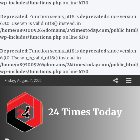
wp-includes/functions.php
on line
6170
Deprecated
: Function seems_utf8 is
deprecated
since version
6.9.0! Use wp_is_valid_utf8() instead. in
/home/u893009265/domains/24timestoday.com/public_html/
wp-includes/functions.php
on line
6170
Deprecated
: Function seems_utf8 is
deprecated
since version
6.9.0! Use wp_is_valid_utf8() instead. in
/home/u893009265/domains/24timestoday.com/public_html/
wp-includes/functions.php
on line
6170
Skip
Friday, August 7, 2026
to
content
24 Times Today