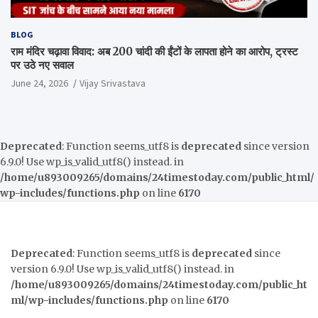
BLOG
राम मंदिर चढ़ावा विवाद: अब 200 चांदी की ईंटों के लापता होने का आरोप, ट्रस्ट
पर उठे नए सवाल
June 24, 2026
Vijay Srivastava
Deprecated
: Function seems_utf8 is
deprecated
since version
6.9.0! Use wp_is_valid_utf8() instead. in
/home/u893009265/domains/24timestoday.com/public_html/
wp-includes/functions.php
on line
6170
Deprecated
: Function seems_utf8 is
deprecated
since
version 6.9.0! Use wp_is_valid_utf8() instead. in
/home/u893009265/domains/24timestoday.com/public_ht
ml/wp-includes/functions.php
on line
6170