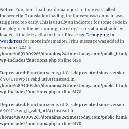
Notice
: Function _load_textdomain_just_in_time was called
incorrectly
. Translation loading for the
domain was
meta-news
triggered too early. This is usually an indicator for some code in
the plugin or theme running too early. Translations should be
loaded at the
action or later. Please see
Debugging in
init
WordPress
for more information. (This message was added in
version 6.7.0.) in
/home/u893009265/domains/24timestoday.com/public_html/
wp-includes/functions.php
on line
6170
Deprecated
: Function seems_utf8 is
deprecated
since version
6.9.0! Use wp_is_valid_utf8() instead. in
/home/u893009265/domains/24timestoday.com/public_html/
wp-includes/functions.php
on line
6170
Deprecated
: Function seems_utf8 is
deprecated
since version
6.9.0! Use wp_is_valid_utf8() instead. in
/home/u893009265/domains/24timestoday.com/public_html/
wp-includes/functions.php
on line
6170