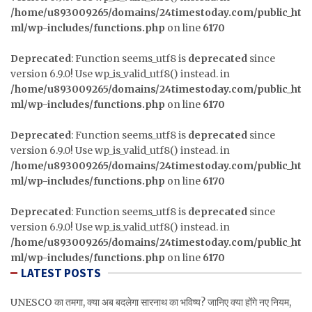
/home/u893009265/domains/24timestoday.com/public_ht
ml/wp-includes/functions.php
on line
6170
Deprecated
: Function seems_utf8 is
deprecated
since
version 6.9.0! Use wp_is_valid_utf8() instead. in
/home/u893009265/domains/24timestoday.com/public_ht
ml/wp-includes/functions.php
on line
6170
Deprecated
: Function seems_utf8 is
deprecated
since
version 6.9.0! Use wp_is_valid_utf8() instead. in
/home/u893009265/domains/24timestoday.com/public_ht
ml/wp-includes/functions.php
on line
6170
Deprecated
: Function seems_utf8 is
deprecated
since
version 6.9.0! Use wp_is_valid_utf8() instead. in
/home/u893009265/domains/24timestoday.com/public_ht
ml/wp-includes/functions.php
on line
6170
LATEST POSTS
UNESCO का तमगा, क्या अब बदलेगा सारनाथ का भविष्य? जानिए क्या होंगे नए नियम,