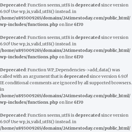
Deprecated
: Function seems_utf8 is
deprecated
since version
6.9.0! Use wp_is_valid_utf8() instead. in
/home/u893009265/domains/24timestoday.com/public_html/
wp-includes/functions.php
on line
6170
Deprecated
: Function seems_utf8 is
deprecated
since version
6.9.0! Use wp_is_valid_utf8() instead. in
/home/u893009265/domains/24timestoday.com/public_html/
wp-includes/functions.php
on line
6170
Deprecated
: Function WP_Dependencies->add_data() was
called with an argument that is
deprecated
since version 6.9.0!
IE conditional comments are ignored by all supported browsers.
in
/home/u893009265/domains/24timestoday.com/public_html/
wp-includes/functions.php
on line
6170
Deprecated
: Function seems_utf8 is
deprecated
since version
6.9.0! Use wp_is_valid_utf8() instead. in
/home/u893009265/domains/24timestoday.com/public_html/