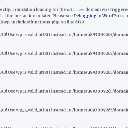
ectly
. Translation loading for the
domain was triggered t
meta-news
 at the
action or later. Please see
Debugging in WordPress
f
init
/wp-includes/functions.php
on line
6170
9.0! Use wp_is_valid_utf8() instead. in
/home/u893009265/domains
9.0! Use wp_is_valid_utf8() instead. in
/home/u893009265/domains
9.0! Use wp_is_valid_utf8() instead. in
/home/u893009265/domains
9.0! Use wp_is_valid_utf8() instead. in
/home/u893009265/domains
9.0! Use wp_is_valid_utf8() instead. in
/home/u893009265/domains