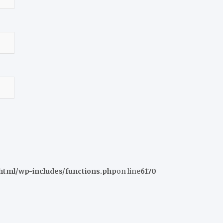
tml/wp-includes/functions.php
on line
6170