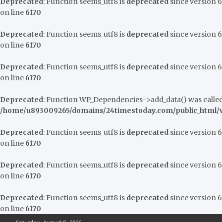
Deprecated
: Function seems_utf8 is
deprecated
since version 6.
on line
6170
Deprecated
: Function seems_utf8 is
deprecated
since version 6.
on line
6170
Deprecated
: Function seems_utf8 is
deprecated
since version 6.
on line
6170
Deprecated
: Function WP_Dependencies->add_data() was called
/home/u893009265/domains/24timestoday.com/public_html/w
Deprecated
: Function seems_utf8 is
deprecated
since version 6.
on line
6170
Deprecated
: Function seems_utf8 is
deprecated
since version 6.
on line
6170
Deprecated
: Function seems_utf8 is
deprecated
since version 6.
on line
6170
Skip