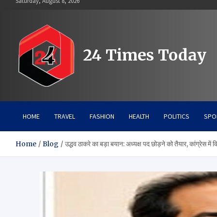
Saturday, August 8, 2026
to
content
24 Times Today
HOME
TRAVEL
FASHION
HEALTH
POLITICS
SPO
Home
Blog
उद्धव ठाकरे का बड़ा बयान: अध्यक्ष पद छोड़ने को तैयार, कांग्रेस 