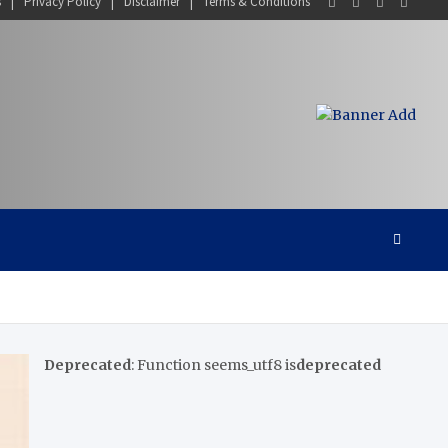
s
Privacy Policy
Disclaimer
Terms & Conditions
Deprecated
: Function seems_utf8 is
deprecated