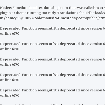
Notice
: Function _load_textdomain_just_in_time was called
incorr
plugin or theme running too early. Translations should be loaded
in
/home/u893009265/domains/24timestoday.com/public_html
Deprecated
: Function seems_utf8 is
deprecated
since version 6.
on line
6170
Deprecated
: Function seems_utf8 is
deprecated
since version 6.
on line
6170
Deprecated
: Function seems_utf8 is
deprecated
since version 6.
on line
6170
Deprecated
: Function seems_utf8 is
deprecated
since version 6.
on line
6170
Deprecated
: Function seems_utf8 is
deprecated
since version 6.
on line
6170