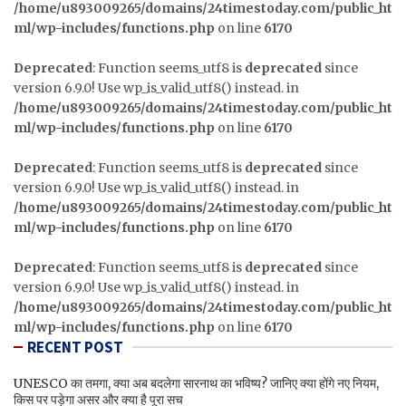
/home/u893009265/domains/24timestoday.com/public_ht
ml/wp-includes/functions.php
on line
6170
Deprecated
: Function seems_utf8 is
deprecated
since
version 6.9.0! Use wp_is_valid_utf8() instead. in
/home/u893009265/domains/24timestoday.com/public_ht
ml/wp-includes/functions.php
on line
6170
Deprecated
: Function seems_utf8 is
deprecated
since
version 6.9.0! Use wp_is_valid_utf8() instead. in
/home/u893009265/domains/24timestoday.com/public_ht
ml/wp-includes/functions.php
on line
6170
Deprecated
: Function seems_utf8 is
deprecated
since
version 6.9.0! Use wp_is_valid_utf8() instead. in
/home/u893009265/domains/24timestoday.com/public_ht
ml/wp-includes/functions.php
on line
6170
RECENT POST
UNESCO का तमगा, क्या अब बदलेगा सारनाथ का भविष्य? जानिए क्या होंगे नए नियम,
किस पर पड़ेगा असर और क्या है पूरा सच