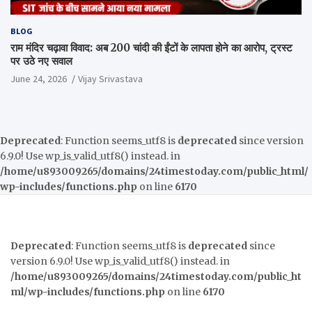
BLOG
राम मंदिर चढ़ावा विवाद: अब 200 चांदी की ईंटों के लापता होने का आरोप, ट्रस्ट
पर उठे नए सवाल
June 24, 2026
Vijay Srivastava
Deprecated
: Function seems_utf8 is
deprecated
since version
6.9.0! Use wp_is_valid_utf8() instead. in
/home/u893009265/domains/24timestoday.com/public_html/
wp-includes/functions.php
on line
6170
Deprecated
: Function seems_utf8 is
deprecated
since
version 6.9.0! Use wp_is_valid_utf8() instead. in
/home/u893009265/domains/24timestoday.com/public_ht
ml/wp-includes/functions.php
on line
6170