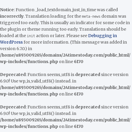
Notice
: Function _load_textdomain_just_in_time was called
incorrectly
. Translation loading for the
domain was
meta-news
triggered too early. This is usually an indicator for some code in
the plugin or theme running too early. Translations should be
loaded at the
action or later. Please see
Debugging in
init
WordPress
for more information. (This message was added in
version 6.7.0.) in
/home/u893009265/domains/24timestoday.com/public_html/
wp-includes/functions.php
on line
6170
Deprecated
: Function seems_utf8 is
deprecated
since version
6.9.0! Use wp_is_valid_utf8() instead. in
/home/u893009265/domains/24timestoday.com/public_html/
wp-includes/functions.php
on line
6170
Deprecated
: Function seems_utf8 is
deprecated
since version
6.9.0! Use wp_is_valid_utf8() instead. in
/home/u893009265/domains/24timestoday.com/public_html/
wp-includes/functions.php
on line
6170