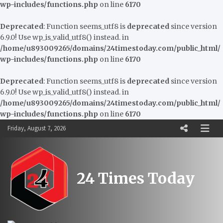
wp-includes/functions.php
on line
6170
Deprecated
: Function seems_utf8 is
deprecated
since version
6.9.0! Use wp_is_valid_utf8() instead. in
/home/u893009265/domains/24timestoday.com/public_html/
wp-includes/functions.php
on line
6170
Deprecated
: Function seems_utf8 is
deprecated
since version
6.9.0! Use wp_is_valid_utf8() instead. in
/home/u893009265/domains/24timestoday.com/public_html/
wp-includes/functions.php
on line
6170
Skip
Friday, August 7, 2026
to
content
24 Times Today