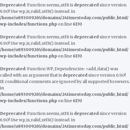
Deprecated
: Function seems_utf8 is
deprecated
since version
6.9.0! Use wp_is_valid_utf8() instead. in
/home/u893009265/domains/24timestoday.com/public_html/
wp-includes/functions.php
on line
6170
Deprecated
: Function seems_utf8 is
deprecated
since version
6.9.0! Use wp_is_valid_utf8() instead. in
/home/u893009265/domains/24timestoday.com/public_html/
wp-includes/functions.php
on line
6170
Deprecated
: Function WP_Dependencies->add_data() was
called with an argument that is
deprecated
since version 6.9.0!
IE conditional comments are ignored by all supported browsers.
in
/home/u893009265/domains/24timestoday.com/public_html/
wp-includes/functions.php
on line
6170
Deprecated
: Function seems_utf8 is
deprecated
since version
6.9.0! Use wp_is_valid_utf8() instead. in
/home/u893009265/domains/24timestoday.com/public_html/