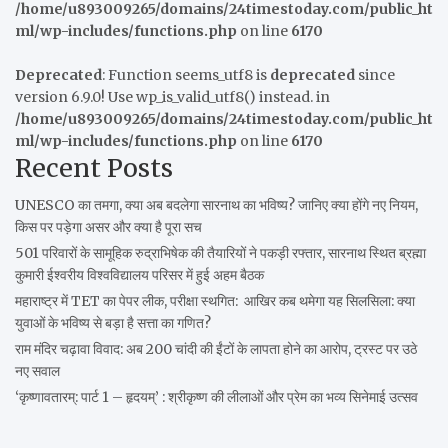
/home/u893009265/domains/24timestoday.com/public_ht
ml/wp-includes/functions.php
on line
6170
Deprecated
: Function seems_utf8 is
deprecated
since
version 6.9.0! Use wp_is_valid_utf8() instead. in
/home/u893009265/domains/24timestoday.com/public_ht
ml/wp-includes/functions.php
on line
6170
Recent Posts
UNESCO का तमगा, क्या अब बदलेगा सारनाथ का भविष्य? जानिए क्या होंगे नए नियम,
किस पर पड़ेगा असर और क्या है पूरा सच
501 परिवारों के सामूहिक रुद्राभिषेक की तैयारियों ने पकड़ी रफ्तार, सारनाथ स्थित ब्रह्मा
कुमारी ईश्वरीय विश्वविद्यालय परिसर में हुई अहम बैठक
महाराष्ट्र में TET का पेपर लीक, परीक्षा स्थगित: आखिर कब थमेगा यह सिलसिला: क्या
युवाओं के भविष्य से बड़ा है सत्ता का गणित?
राम मंदिर चढ़ावा विवाद: अब 200 चांदी की ईंटों के लापता होने का आरोप, ट्रस्ट पर उठे
नए सवाल
‘कृष्णावतारम्: पार्ट 1 – हृदयम्’ : श्रीकृष्ण की लीलाओं और प्रेम का भव्य सिनेमाई उत्सव