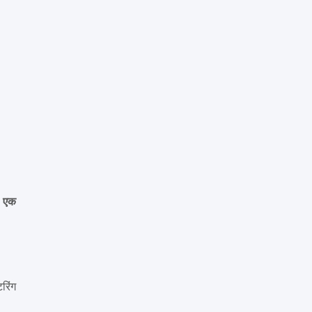
ी
एक
रिंग