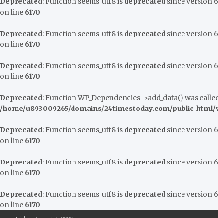
Deprecated
: Function seems_utf8 is
deprecated
since version 6.
on line
6170
Deprecated
: Function seems_utf8 is
deprecated
since version 6.
on line
6170
Deprecated
: Function seems_utf8 is
deprecated
since version 6.
on line
6170
Deprecated
: Function WP_Dependencies->add_data() was called
/home/u893009265/domains/24timestoday.com/public_html/w
Deprecated
: Function seems_utf8 is
deprecated
since version 6.
on line
6170
Deprecated
: Function seems_utf8 is
deprecated
since version 6.
on line
6170
Deprecated
: Function seems_utf8 is
deprecated
since version 6.
on line
6170
Skip