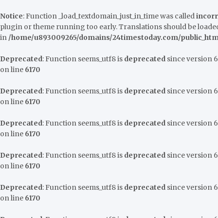
Notice
: Function _load_textdomain_just_in_time was called
incorr
plugin or theme running too early. Translations should be loaded
in
/home/u893009265/domains/24timestoday.com/public_html
Deprecated
: Function seems_utf8 is
deprecated
since version 6.
on line
6170
Deprecated
: Function seems_utf8 is
deprecated
since version 6.
on line
6170
Deprecated
: Function seems_utf8 is
deprecated
since version 6.
on line
6170
Deprecated
: Function seems_utf8 is
deprecated
since version 6.
on line
6170
Deprecated
: Function seems_utf8 is
deprecated
since version 6.
on line
6170