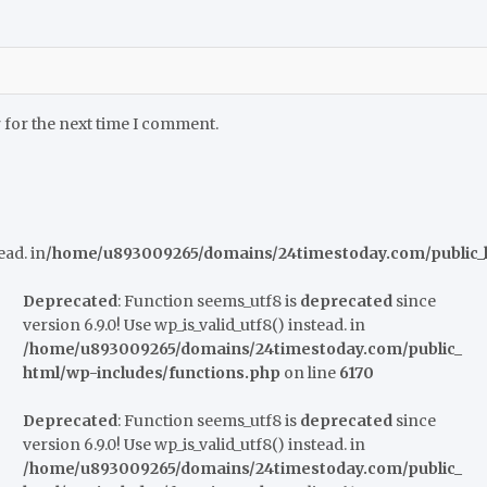
 for the next time I comment.
ead. in
/home/u893009265/domains/24timestoday.com/public_h
Deprecated
: Function seems_utf8 is
deprecated
since
version 6.9.0! Use wp_is_valid_utf8() instead. in
/home/u893009265/domains/24timestoday.com/public_
html/wp-includes/functions.php
on line
6170
Deprecated
: Function seems_utf8 is
deprecated
since
version 6.9.0! Use wp_is_valid_utf8() instead. in
/home/u893009265/domains/24timestoday.com/public_