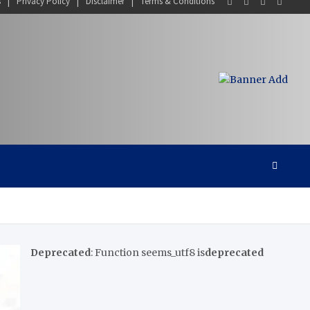
s
Privacy Policy
Disclaimer
Terms & Conditions
Deprecated
: Function seems_utf8 is
deprecated