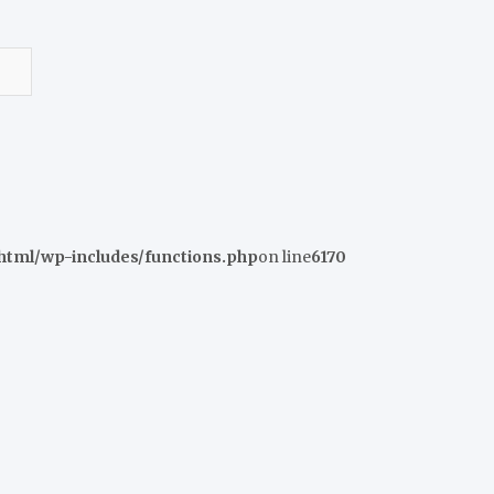
tml/wp-includes/functions.php
on line
6170