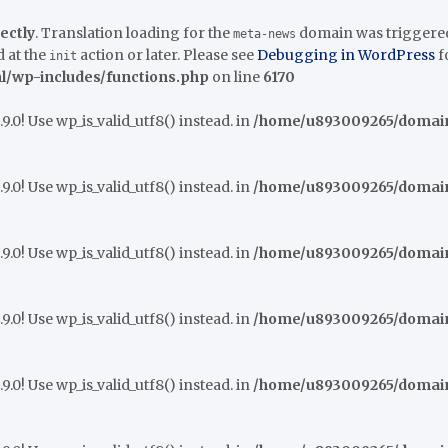
ectly
. Translation loading for the
domain was triggered t
meta-news
 at the
action or later. Please see
Debugging in WordPress
f
init
/wp-includes/functions.php
on line
6170
9.0! Use wp_is_valid_utf8() instead. in
/home/u893009265/domains
9.0! Use wp_is_valid_utf8() instead. in
/home/u893009265/domains
9.0! Use wp_is_valid_utf8() instead. in
/home/u893009265/domains
9.0! Use wp_is_valid_utf8() instead. in
/home/u893009265/domains
9.0! Use wp_is_valid_utf8() instead. in
/home/u893009265/domains