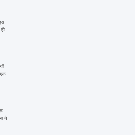
 इस
 ही
यों
ि एक
रू
स ने