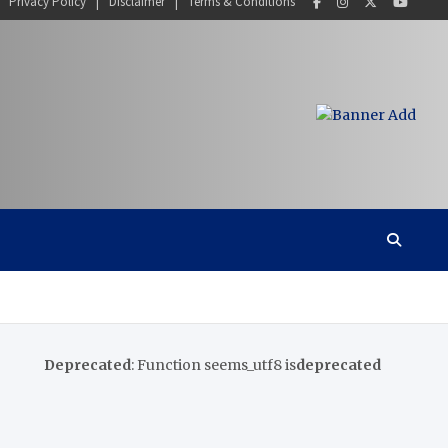
Privacy Policy
Disclaimer
Terms & Conditions
Deprecated
: Function seems_utf8 is
deprecated