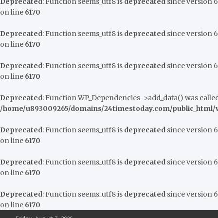
Deprecated
: Function seems_utf8 is
deprecated
since version 6.
on line
6170
Deprecated
: Function seems_utf8 is
deprecated
since version 6.
on line
6170
Deprecated
: Function seems_utf8 is
deprecated
since version 6.
on line
6170
Deprecated
: Function WP_Dependencies->add_data() was called
/home/u893009265/domains/24timestoday.com/public_html/w
Deprecated
: Function seems_utf8 is
deprecated
since version 6.
on line
6170
Deprecated
: Function seems_utf8 is
deprecated
since version 6.
on line
6170
Deprecated
: Function seems_utf8 is
deprecated
since version 6.
on line
6170
Skip