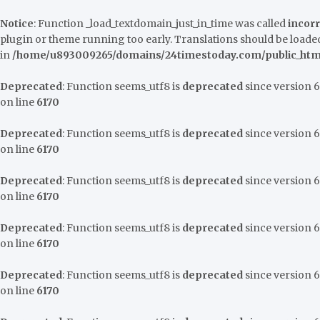
Notice
: Function _load_textdomain_just_in_time was called
incorr
plugin or theme running too early. Translations should be loaded
in
/home/u893009265/domains/24timestoday.com/public_html
Deprecated
: Function seems_utf8 is
deprecated
since version 6.
on line
6170
Deprecated
: Function seems_utf8 is
deprecated
since version 6.
on line
6170
Deprecated
: Function seems_utf8 is
deprecated
since version 6.
on line
6170
Deprecated
: Function seems_utf8 is
deprecated
since version 6.
on line
6170
Deprecated
: Function seems_utf8 is
deprecated
since version 6.
on line
6170