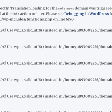
ectly
. Translation loading for the
domain was triggered t
meta-news
 at the
action or later. Please see
Debugging in WordPress
f
init
/wp-includes/functions.php
on line
6170
9.0! Use wp_is_valid_utf8() instead. in
/home/u893009265/domains
9.0! Use wp_is_valid_utf8() instead. in
/home/u893009265/domains
9.0! Use wp_is_valid_utf8() instead. in
/home/u893009265/domains
9.0! Use wp_is_valid_utf8() instead. in
/home/u893009265/domains
9.0! Use wp_is_valid_utf8() instead. in
/home/u893009265/domains