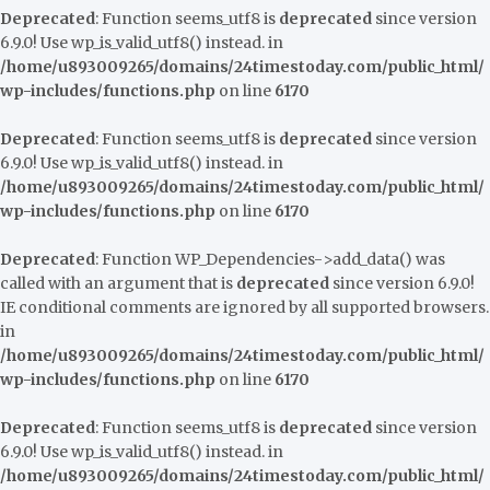
Deprecated
: Function seems_utf8 is
deprecated
since version
6.9.0! Use wp_is_valid_utf8() instead. in
/home/u893009265/domains/24timestoday.com/public_html/
wp-includes/functions.php
on line
6170
Deprecated
: Function seems_utf8 is
deprecated
since version
6.9.0! Use wp_is_valid_utf8() instead. in
/home/u893009265/domains/24timestoday.com/public_html/
wp-includes/functions.php
on line
6170
Deprecated
: Function WP_Dependencies->add_data() was
called with an argument that is
deprecated
since version 6.9.0!
IE conditional comments are ignored by all supported browsers.
in
/home/u893009265/domains/24timestoday.com/public_html/
wp-includes/functions.php
on line
6170
Deprecated
: Function seems_utf8 is
deprecated
since version
6.9.0! Use wp_is_valid_utf8() instead. in
/home/u893009265/domains/24timestoday.com/public_html/