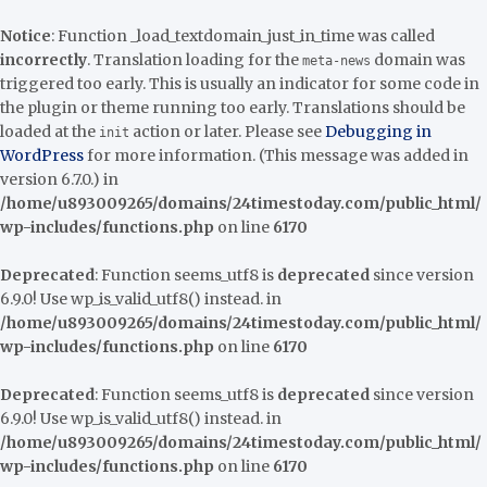
Notice
: Function _load_textdomain_just_in_time was called
incorrectly
. Translation loading for the
domain was
meta-news
triggered too early. This is usually an indicator for some code in
the plugin or theme running too early. Translations should be
loaded at the
action or later. Please see
Debugging in
init
WordPress
for more information. (This message was added in
version 6.7.0.) in
/home/u893009265/domains/24timestoday.com/public_html/
wp-includes/functions.php
on line
6170
Deprecated
: Function seems_utf8 is
deprecated
since version
6.9.0! Use wp_is_valid_utf8() instead. in
/home/u893009265/domains/24timestoday.com/public_html/
wp-includes/functions.php
on line
6170
Deprecated
: Function seems_utf8 is
deprecated
since version
6.9.0! Use wp_is_valid_utf8() instead. in
/home/u893009265/domains/24timestoday.com/public_html/
wp-includes/functions.php
on line
6170