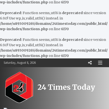
wp-includes/functions.php
on line
6170
Deprecated
: Function seems_utf8 is
deprecated
since version
6.9.0! Use wp_is_valid_utf8() instead. in
/home/u893009265/domains/24timestoday.com/public_html/
wp-includes/functions.php
on line
6170
Deprecated
: Function seems_utf8 is
deprecated
since version
6.9.0! Use wp_is_valid_utf8() instead. in
/home/u893009265/domains/24timestoday.com/public_html/
wp-includes/functions.php
on line
6170
Skip
Saturday, August 8, 2026
to
content
24 Times Today