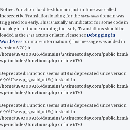
Notice
: Function _load_textdomain_just_in_time was called
incorrectly
. Translation loading for the
domain was
meta-news
triggered too early. This is usually an indicator for some code in
the plugin or theme running too early. Translations should be
loaded at the
action or later. Please see
Debugging in
init
WordPress
for more information. (This message was added in
version 6.7.0.) in
/home/u893009265/domains/24timestoday.com/public_html/
wp-includes/functions.php
on line
6170
Deprecated
: Function seems_utf8 is
deprecated
since version
6.9.0! Use wp_is_valid_utf8() instead. in
/home/u893009265/domains/24timestoday.com/public_html/
wp-includes/functions.php
on line
6170
Deprecated
: Function seems_utf8 is
deprecated
since version
6.9.0! Use wp_is_valid_utf8() instead. in
/home/u893009265/domains/24timestoday.com/public_html/
wp-includes/functions.php
on line
6170