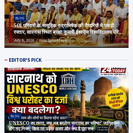
BLOG
501 परिवारों के सामूहिक रुद्राभिषेक की तैयारियों ने पकड़ी
रफ्तार, सारनाथ स्थित ब्रह्मा कुमारी ईश्वरीय विश्वविद्यालय परिसर
में हुई अहम बैठक
July 6, 2026
Vijay Srivastava
EDITOR'S PICK
BLOG
UNESCO का तमगा, क्या अब बदलेगा सारनाथ का भविष्य? जानिए क्या
होंगे नए नियम, किस पर पड़ेगा असर और क्या है पूरा सच