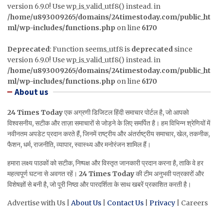
version 6.9.0! Use wp_is_valid_utf8() instead. in
/home/u893009265/domains/24timestoday.com/public_ht
ml/wp-includes/functions.php
on line
6170
Deprecated
: Function seems_utf8 is
deprecated
since
version 6.9.0! Use wp_is_valid_utf8() instead. in
/home/u893009265/domains/24timestoday.com/public_ht
ml/wp-includes/functions.php
on line
6170
About us
24 Times Today
एक अग्रणी डिजिटल हिंदी समाचार पोर्टल है, जो आपको
विश्वसनीय, सटीक और ताज़ा समाचारों से जोड़ने के लिए समर्पित है। हम विभिन्न श्रेणियों में
नवीनतम अपडेट प्रदान करते हैं, जिनमें राष्ट्रीय और अंतर्राष्ट्रीय समाचार, खेल, तकनीक,
फैशन, धर्म, राजनीति, व्यापार, स्वास्थ्य और मनोरंजन शामिल हैं।
हमारा लक्ष्य पाठकों को सटीक, निष्पक्ष और विस्तृत जानकारी प्रदान करना है, ताकि वे हर
महत्वपूर्ण घटना से अवगत रहें।
24 Times Today
की टीम अनुभवी पत्रकारों और
विशेषज्ञों से बनी है, जो पूरी निष्ठा और पारदर्शिता के साथ खबरें प्रकाशित करती है।
Advertise with Us |
About Us
|
Contact Us
|
Privacy
| Careers