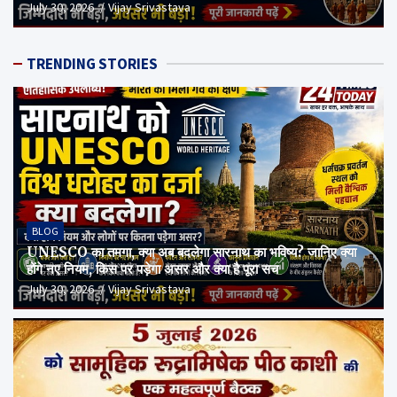
July 30, 2026
Vijay Srivastava
TRENDING STORIES
BLOG
UNESCO का तमगा, क्या अब बदलेगा सारनाथ का भविष्य? जानिए क्या
होंगे नए नियम, किस पर पड़ेगा असर और क्या है पूरा सच
July 30, 2026
Vijay Srivastava