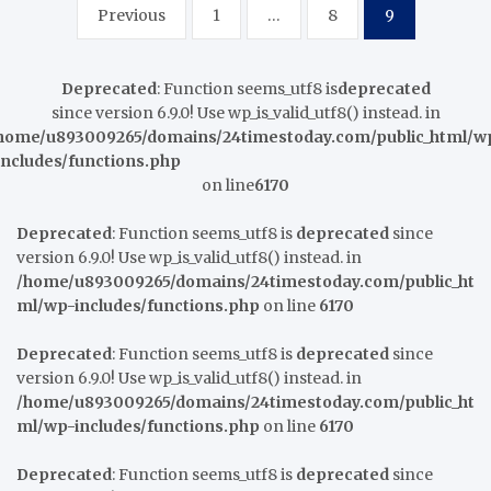
Posts
Previous
1
…
8
9
pagination
Deprecated
: Function seems_utf8 is
deprecated
since version 6.9.0! Use wp_is_valid_utf8() instead. in
home/u893009265/domains/24timestoday.com/public_html/w
includes/functions.php
on line
6170
Deprecated
: Function seems_utf8 is
deprecated
since
version 6.9.0! Use wp_is_valid_utf8() instead. in
/home/u893009265/domains/24timestoday.com/public_ht
ml/wp-includes/functions.php
on line
6170
Deprecated
: Function seems_utf8 is
deprecated
since
version 6.9.0! Use wp_is_valid_utf8() instead. in
/home/u893009265/domains/24timestoday.com/public_ht
ml/wp-includes/functions.php
on line
6170
Deprecated
: Function seems_utf8 is
deprecated
since