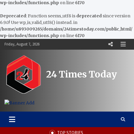
wp-includes/functions.php
on line
6170
Deprecated
: Function seems_utf8 is
deprecated
since version
6.9.0! Use wp_is_valid_utf8() instead. in
/home/u893009265/domains/24timestoday.com/public_html/
wp-includes/functions.php
on line
6170
Skip
Friday, August 7, 2026
to
content
24 Times Today
TOP STORIES