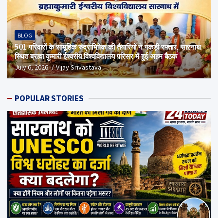
BLOG
501 परिवारों के सामूहिक रुद्राभिषेक की तैयारियों ने पकड़ी रफ्तार, सारनाथ
स्थित ब्रह्मा कुमारी ईश्वरीय विश्वविद्यालय परिसर में हुई अहम बैठक
July 6, 2026
Vijay Srivastava
POPULAR STORIES